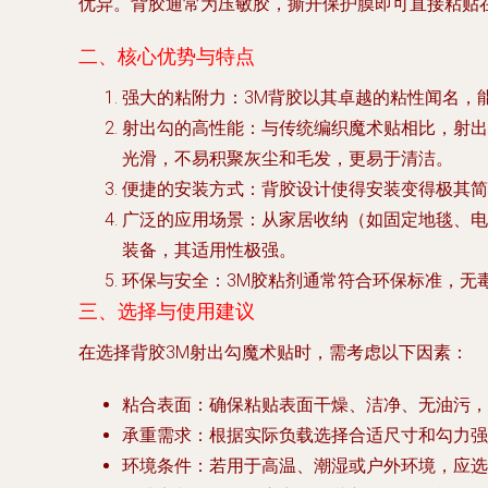
优异。背胶通常为压敏胶，撕开保护膜即可直接粘贴
二、核心优势与特点
强大的粘附力
：3M背胶以其卓越的粘性闻名，
射出勾的高性能
：与传统编织魔术贴相比，射出
光滑，不易积聚灰尘和毛发，更易于清洁。
便捷的安装方式
：背胶设计使得安装变得极其简
广泛的应用场景
：从家居收纳（如固定地毯、电
装备，其适用性极强。
环保与安全
：3M胶粘剂通常符合环保标准，无
三、选择与使用建议
在选择背胶3M射出勾魔术贴时，需考虑以下因素：
粘合表面
：确保粘贴表面干燥、洁净、无油污，
承重需求
：根据实际负载选择合适尺寸和勾力强
环境条件
：若用于高温、潮湿或户外环境，应选择