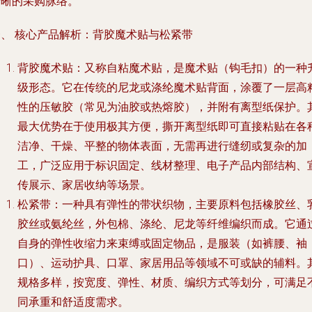
清晰的采购脉络。
一、 核心产品解析：背胶魔术贴与松紧带
背胶魔术贴
：又称自粘魔术贴，是魔术贴（钩毛扣）的一种
级形态。它在传统的尼龙或涤纶魔术贴背面，涂覆了一层高
性的压敏胶（常见为油胶或热熔胶），并附有离型纸保护。
最大优势在于使用极其方便，撕开离型纸即可直接粘贴在各
洁净、干燥、平整的物体表面，无需再进行缝纫或复杂的加
工，广泛应用于标识固定、线材整理、电子产品内部结构、
传展示、家居收纳等场景。
松紧带
：一种具有弹性的带状织物，主要原料包括橡胶丝、
胶丝或氨纶丝，外包棉、涤纶、尼龙等纤维编织而成。它通
自身的弹性收缩力来束缚或固定物品，是服装（如裤腰、袖
口）、运动护具、口罩、家居用品等领域不可或缺的辅料。
规格多样，按宽度、弹性、材质、编织方式等划分，可满足
同承重和舒适度需求。