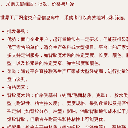
二、 采购关键维度：批发、价格与厂家
在世界工厂网这类产品信息库中，采购者可以高效地对比和筛选
批发采购
：
优势
：面向企业用户，起订量通常有一定要求，但能获得显
优于零售的单价，适合生产备料或大型项目。平台上的厂家
多支持定制服务，如背胶魔术贴的特定宽度、长度、颜色、
型，以及松紧带的特定宽窄、弹性强度和颜色。
渠道
：通过平台直接联系生产厂家或大型经销商，进行批量
盘与谈判。
价格因素
：
背胶魔术贴
：价格受
基材（钩面/毛面材质、克重）、胶水类
型（耐温性、粘性持久度）、宽度规格、采购数量
以及是否
殊定制（如背胶分条、冲型）影响。油胶背胶通常成本低于
熔胶背胶，但后者在耐高温和持粘性上可能更优。
松紧带
：价格主要由
材质（棉包橡胶、全涤纶等）、弹性强